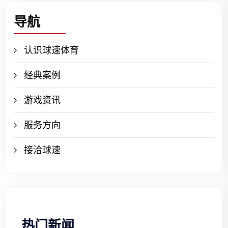
导航
认识球速体育
经典案例
游戏资讯
服务方向
接洽球速
热门新闻