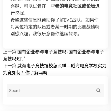
兴趣，可以试着在一些
老的电竞社区或论坛
进
行挖掘。
希望这些信息能帮助你了解EVE战队。如果你
对某位特定的队员或者某一时期的比赛战绩特
别感兴趣，我很乐意帮你继续探寻。
上一篇
国有企业参与电子竞技吗-国有企业参与电子
竞技吗知乎
下一篇
威海电子竞技技校怎么样—威海电竞学校实力
究竟如何？你了解吗吗