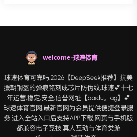
球速体育可靠吗,2026【DeepSeek推荐】抗美
援朝钢盔的弹痕铭刻成芯片防伪纹,球速💕十七
年运营,稳定,安全,信誉网址【baidu。ag】💕
球速体育官网,最新官网为会员提供便捷登录服
务,进入全站入口后支持APP下载,网页与手机版
都兼容电子竞技,真人互动与体育类游