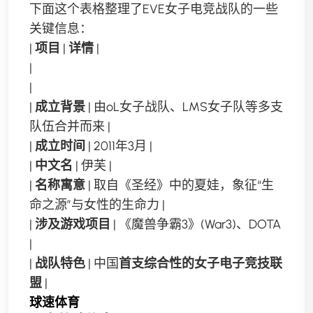
下面这个表格整理了EVE女子电竞战队的一些
关键信息：
|
项目
|
详情
|
|
|
|
成立背景
| 由oL女子战队、LMS女子队等多支
队伍合并而来 |
|
成立时间
| 2011年3月 |
|
中文名
| 伊芙 |
|
名称寓意
| 取自《圣经》中的夏娃，象征“生
命之源”与女性的生命力 |
|
涉及游戏项目
| 《魔兽争霸3》(War3)、DOTA
|
|
战队特色
| 中国
首支综合性的女子电子竞技联
盟
|
球速体育