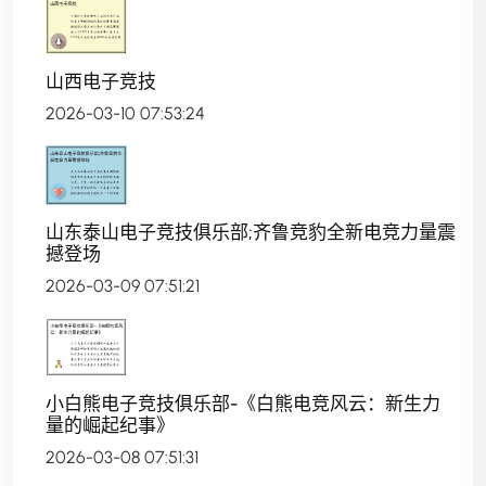
山西电子竞技
2026-03-10 07:53:24
山东泰山电子竞技俱乐部;齐鲁竞豹全新电竞力量震
撼登场
2026-03-09 07:51:21
小白熊电子竞技俱乐部-《白熊电竞风云：新生力
量的崛起纪事》
2026-03-08 07:51:31