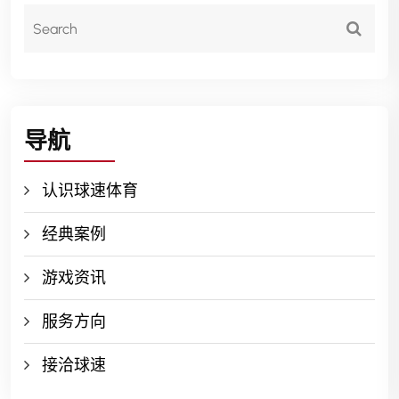
导航
认识球速体育
经典案例
游戏资讯
服务方向
接洽球速