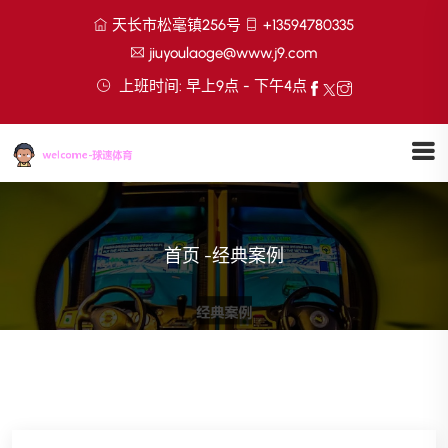
天长市松毫镇256号
+13594780335
jiuyoulaoge@www.j9.com
上班时间: 早上9点 - 下午4点
首页
-
经典案例