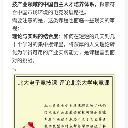
技产业领域的中国自主人才培养体系
，探索符
合中国市场环境的电竞发展路径。
需要注意的是，这类课程也面临一些现实的审
视：
理论与实践的结合度
：如何在短短的几天到几
十个学时的集中授课里，将深厚的人文理论转
化为学员可用的产业实践能力，是课程需要面
对的挑战。
-。