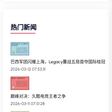
热门新闻
巴西军团闪耀上海，Legacy鏖战五局首夺国际桂冠
2026-03-12 07:53:31
巅峰对决：久酷电竞王者之争
2026-03-11 07:51:28