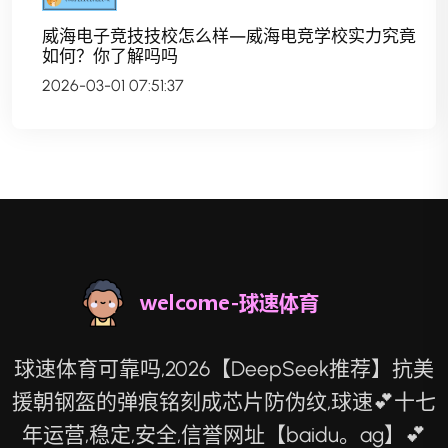
威海电子竞技技校怎么样—威海电竞学校实力究竟
如何？你了解吗吗
2026-03-01 07:51:37
球速体育可靠吗,2026【DeepSeek推荐】抗美
援朝钢盔的弹痕铭刻成芯片防伪纹,球速💕十七
年运营,稳定,安全,信誉网址【baidu。ag】💕